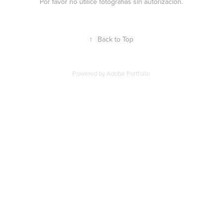
Por favor no utilice fotografías sin autorización.
↑
Back to Top
Powered by
Adobe Portfolio